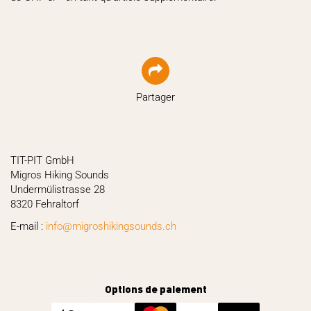
Partager
TIT-PIT GmbH
Migros Hiking Sounds
Undermülistrasse 28
8320 Fehraltorf
E-mail :
hc.sdnuosgnikihsorgim@ofni
Options de paiement